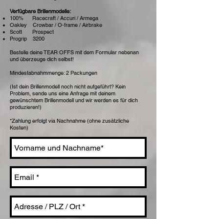
Verfügbare Brillenmodelle:
100% Racecraft / Accuri / Armega
Oakley Crowbar / O-frame / Airbrake
Scott Prospect
Progrip 3200
Bestelle deine TEAR OFFS mit dem Formular nebenan
und überzeuge dich selbst!
Mindestabnahmmenge: 2 Packungen
(Ist dein Brillenmodell noch nicht aufgeführt? Kein
Problem, sende uns eine Anfrage mit deinem
gewünschtem Brillenmodell und wir werden es für dich
produzieren!)
*Zahlung erfolgt via Nachnahme (ohne zusätzliche
Kosten)