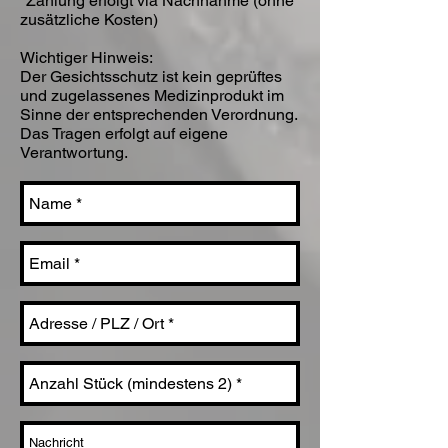
*Zahlung erfolgt via Nachnahme (ohne
zusätzliche Kosten)
Wichtiger Hinweis:
Der Gesichtsschutz ist kein geprüftes
und zugelassenes Medizinprodukt im
Sinne der entsprechenden Verordnung.
Das Tragen erfolgt auf eigene
Verantwortung.