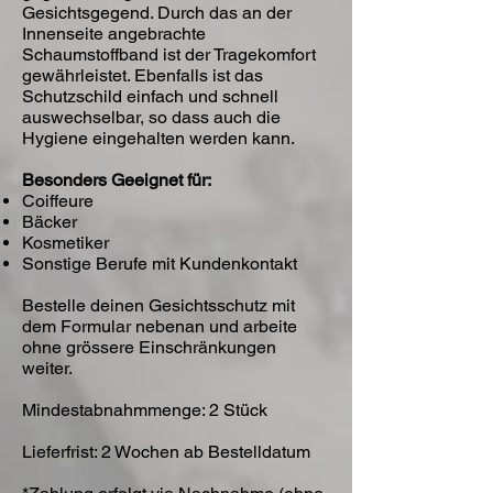
Gesichtsgegend. Durch das an der
Innenseite angebrachte
Schaumstoffband ist der Tragekomfort
gewährleistet. Ebenfalls ist das
Schutzschild einfach und schnell
auswechselbar, so dass auch die
Hygiene eingehalten werden kann.
Besonders Geeignet für:
Coiffeure
Bäcker
Kosmetiker
Sonstige Berufe mit Kundenkontakt
Bestelle deinen Gesichtsschutz mit
dem Formular nebenan und arbeite
ohne grössere Einschränkungen
weiter.
Mindestabnahmmenge: 2 Stück
Lieferfrist: 2 Wochen ab Bestelldatum