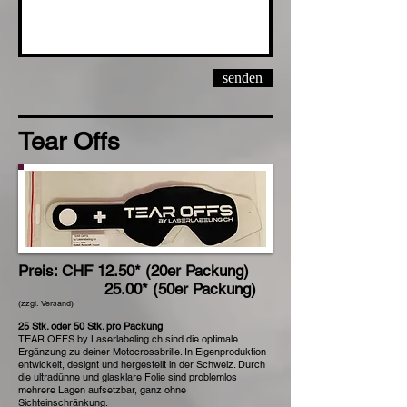
senden
Tear Offs
Preis: CHF 12.50* (20er Packung)
25.00* (50er Packung)
(zzgl. Versand)
25 Stk. oder 50 Stk. pro Packung
TEAR OFFS by Laserlabeling.ch sind die optimale
Ergänzung zu deiner Motocrossbrille. In Eigenproduktion
entwickelt, designt und hergestellt in der Schweiz. Durch
die ultradünne und glasklare Folie sind problemlos
mehrere Lagen aufsetzbar, ganz ohne
Sichteinschränkung.