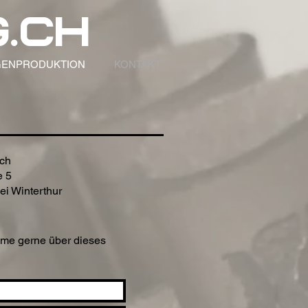
.ch
GENPRODUKTION
KONTAKT
.ch
 5
ei Winterthur
me gerne über dieses