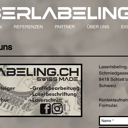
erlabeling
N
REFERENZEN
PARTNER
ÜBER UNS
EI
 uns
Laserlabeling
Schmiedgasse
8418 Schlatt b
Schweiz
Kontaktaufnah
Formular.